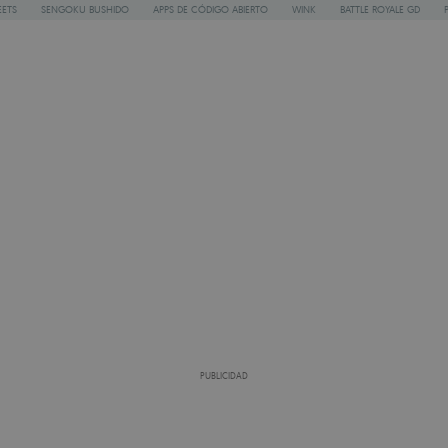
ETS
SENGOKU BUSHIDO
APPS DE CÓDIGO ABIERTO
WINK
BATTLE ROYALE GD
PUBLICIDAD