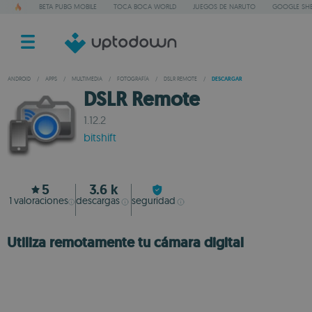
BETA PUBG MOBILE
TOCA BOCA WORLD
JUEGOS DE NARUTO
GOOGLE SHE
ANDROID
/
APPS
/
MULTIMEDIA
/
FOTOGRAFÍA
/
DSLR REMOTE
/
DESCARGAR
DSLR Remote
1.12.2
bitshift
5
3.6 k
1
valoraciones
descargas
seguridad
Utiliza remotamente tu cámara digital