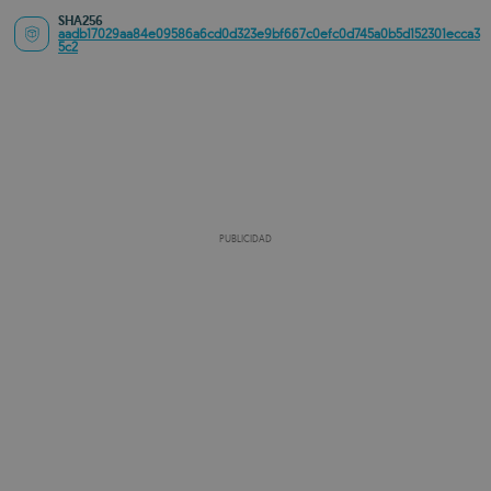
SHA256
aadb17029aa84e09586a6cd0d323e9bf667c0efc0d745a0b5d152301ecca3
5c2
PUBLICIDAD