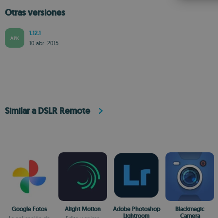
Otras versiones
1.12.1
APK
10 abr. 2015
Similar a DSLR Remote
Google Fotos
Alight Motion
Adobe Photoshop
Blackmagic
Lightroom
Camera