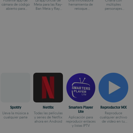
Potente app de
La app oficial de
Una innovadora
Charla con
cámara de código
Meta para las Ray-
herramienta de
múltiples
abierto para
Ban Meta y Ray-
retoque
personajes
Android
Ban Stories
fotográfico
virtuales
Spotify
Netflix
Smarters Player
Reproductor MX
Lite
Lleva la música a
Todas las películas
Reproduce
cualquier parte
y series de Netflix
Aplicación para
cualquier archivo
ahora en Android
reproducir enlaces
de vídeo en tu
y listas IPTV
terminal