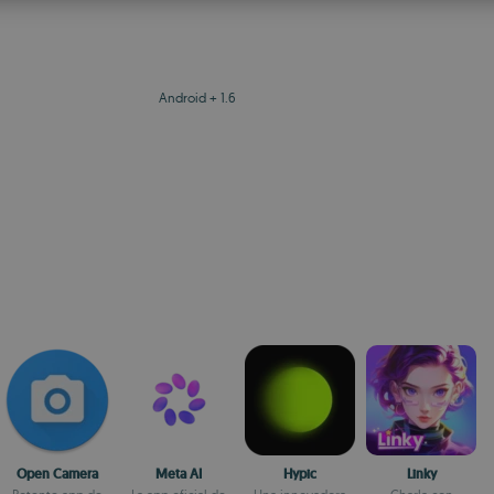
S
R
Android + 1.6
Open Camera
Meta AI
Hypic
Linky