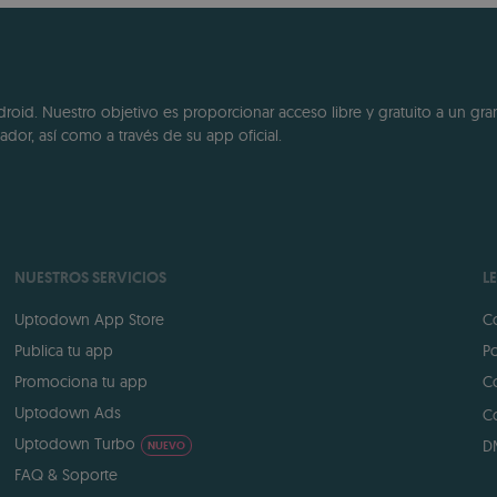
id. Nuestro objetivo es proporcionar acceso libre y gratuito a un gran
dor, así como a través de su app oficial.
NUESTROS SERVICIOS
L
Uptodown App Store
Co
Publica tu app
Po
Promociona tu app
Co
Uptodown Ads
Co
Uptodown Turbo
D
NUEVO
FAQ & Soporte