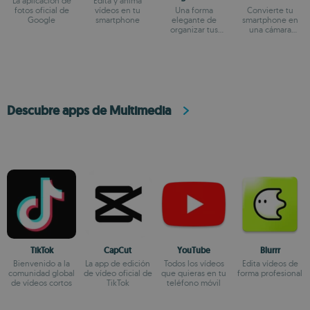
La aplicación de
Edita y anima
fotos oficial de
vídeos en tu
Una forma
Convierte tu
Google
smartphone
elegante de
smartphone en
organizar tus
una cámara
fotografías
profesional
Descubre apps de Multimedia
TikTok
CapCut
YouTube
Blurrr
Bienvenido a la
La app de edición
Todos los vídeos
Edita vídeos de
comunidad global
de vídeo oficial de
que quieras en tu
forma profesional
de vídeos cortos
TikTok
teléfono móvil