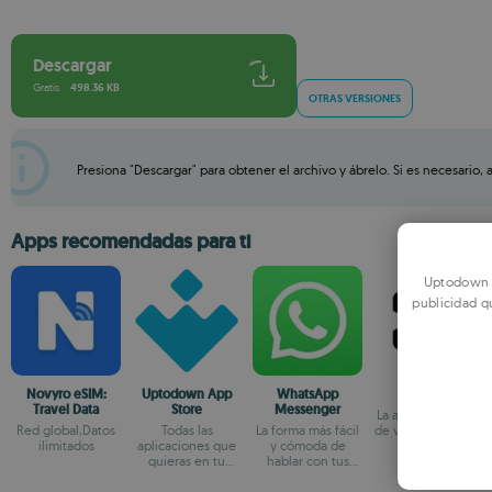
Descargar
Gratis
498.36 KB
OTRAS VERSIONES
Presiona "Descargar" para obtener el archivo y ábrelo. Si es necesario, 
Apps recomendadas para ti
Uptodown u
publicidad q
Novyro eSIM:
Uptodown App
WhatsApp
CapCut
Travel Data
Store
Messenger
La app de edición
Red global,Datos
Todas las
La forma más fácil
de vídeo oficial de
ilimitados
aplicaciones que
y cómoda de
TikTok
quieras en tu
hablar con tus
terminal Android
amigos