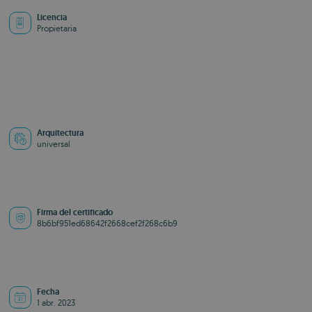
Licencia
Propietaria
Arquitectura
universal
Firma del certificado
8b6bf951ed68642f2668cef2f268c6b9
Fecha
1 abr. 2023